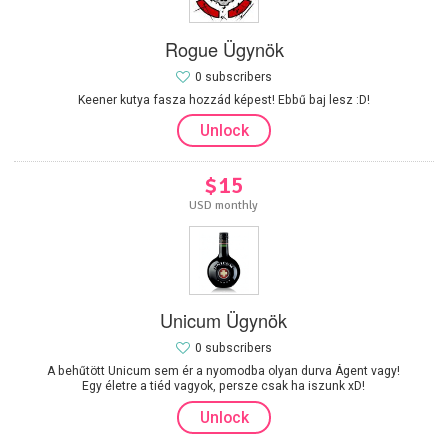
Rogue Ügynök
0 subscribers
Keener kutya fasza hozzád képest! Ebbű baj lesz :D!
Unlock
$15
USD monthly
Unicum Ügynök
0 subscribers
A behűtött Unicum sem ér a nyomodba olyan durva Ágent vagy!
Egy életre a tiéd vagyok, persze csak ha iszunk xD!
Unlock