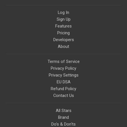
nature of reality, and other topics
relevant to life in the Light
Paradigm. Let’s embody the Light
Log In
together!
Sign Up
Features
Pricing
Developers
About
Terms of Service
Privacy Policy
Privacy Settings
EU DSA
Refund Policy
Contact Us
All Stars
Brand
Do's & Don'ts