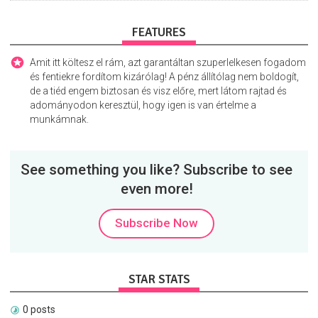
FEATURES
Amit itt költesz el rám, azt garantáltan szuperlelkesen fogadom
és fentiekre fordítom kizárólag! A pénz állítólag nem boldogít,
de a tiéd engem biztosan és visz előre, mert látom rajtad és
adományodon keresztül, hogy igen is van értelme a
munkámnak.
See something you like? Subscribe to see
even more!
Subscribe Now
STAR STATS
0 posts