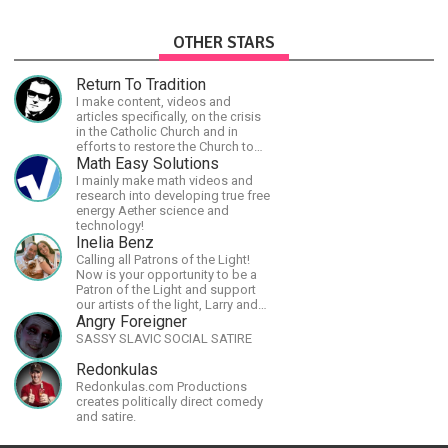
OTHER STARS
Return To Tradition
I make content, videos and
articles specifically, on the crisis
in the Catholic Church and in
efforts to restore the Church to
its proper greatness
Math Easy Solutions
I mainly make math videos and
research into developing true free
energy Aether science and
technology!
Inelia Benz
Calling all Patrons of the Light!
Now is your opportunity to be a
Patron of the Light and support
our artists of the light, Larry and
Inelia, in empowering and lighting
Angry Foreigner
up the planet. By joining the
SASSY SLAVIC SOCIAL SATIRE
StartTribe, you make it possible
for them to create classes,
Redonkulas
podcasts, meditations,
Redonkulas.com Productions
workshops, art, books, articles,
creates politically direct comedy
and more, covering an array of
and satire.
topics like mysticism,
shamanism, empowerment,