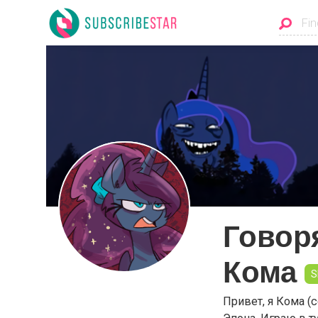
Говор
Кома
S
Привет, я Кома (