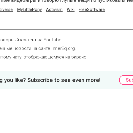
тупые видеоигры и говорю глупые вещи по пустяковым те
diverse
MyLittlePony
Activism
Wiki
FreeSoftware
говорный контент на YouTube.
нные новости на сайте InnerEq.org.
ытому чату, отображающемуся на экране.
 you like? Subscribe to see even more!
Su