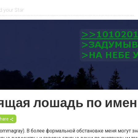
ящая лошадь по имен
hare
commagray). В более формальной обстановке меня могут зн