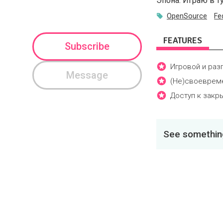
Эпона. Играю в 
OpenSource
Fe
FEATURES
Subscribe
Игровой и раз
Message
(Не)своевреме
Доступ к закр
See something