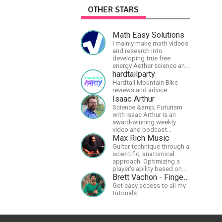
OTHER STARS
Math Easy Solutions
I mainly make math videos
and research into
developing true free
energy Aether science and
technology!
hardtailparty
Hardtail Mountain Bike
reviews and advice
Isaac Arthur
Science &amp; Futurism
with Isaac Arthur is an
award-winning weekly
video and podcast
covering a wide range of
Max Rich Music
topics including space, AI,
Guitar technique through a
astronomy, the Fermi
scientific, anatomical
Paradox, future
approach. Optimizing a
civilizations, advanced
player's ability based on
technologies, and science
physiology so they can
Brett Vachon - Fingerstyle Guitar
in general.
achieve the most
Get easy access to all my
progress in the shortest
tutorials
time possible.